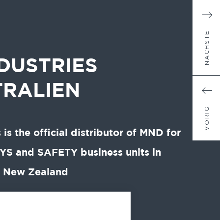
NÄCHSTE
NDUSTRIES
TRALIEN
VORIG
 is the official distributor of MND for
S and SAFETY business units in
d New Zealand