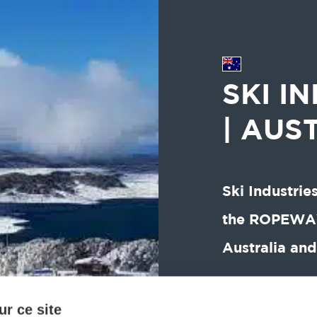
SKI I
| AUS
Ski Industries
the ROPEWAY
Australia an
r ce site
Geschäftsfelder :