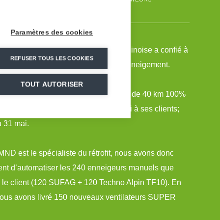
Paramètres des cookies
a plus reconnue des stations de ski chinoise a confié à
REFUSER TOUS LES COOKIES
 l’automatisation de son système d’enneigement.
TOUT AUTORISER
taille pour ce domaine skiable de près de 40 km 100%
r objectif d’offrir 6 mois de ski garanti à ses clients;
 31 mai.
MND est le spécialiste du rétrofit, nous avons donc
ent d’automatiser les 240 enneigeurs manuels que
 le client (120 SUFAG + 120 Techno Alpin TF10). En
 nous avons livré 150 nouveaux ventilateurs SUPER