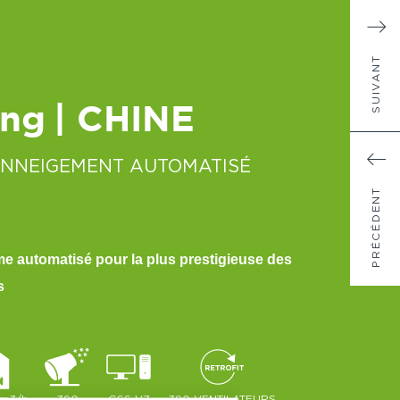
SUIVANT
ng
| CHINE
ENNEIGEMENT AUTOMATISÉ
PRÉCÉDENT
e automatisé pour la plus prestigieuse des
s
 m3/h
390
GSS V7
390 VENTILATEURS