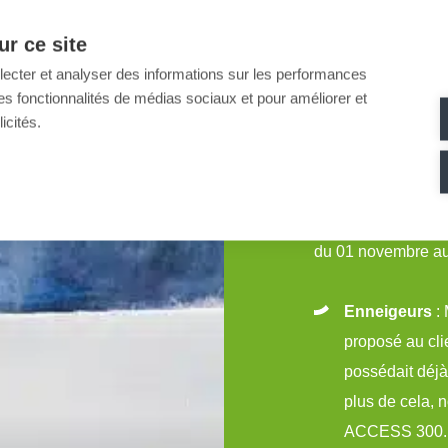
r ce site
llecter et analyser des informations sur les performances
ir des fonctionnalités de médias sociaux et pour améliorer et
La plus grande et l
icités.
MND l’extension et
C’est un enjeu de 
enneigé et qui a pou
du 01 novembre au
Enneigeurs
: 
proposé au cli
possédait déjà
plus de cela,
ACCESS 300.