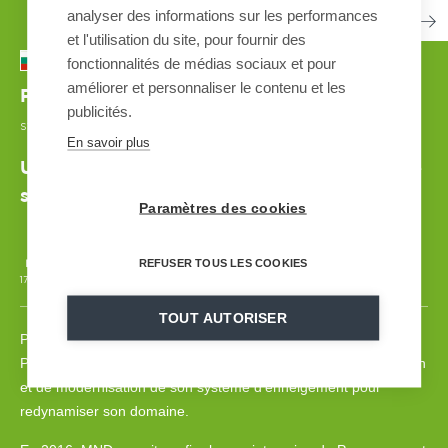
analyser des informations sur les performances
et l'utilisation du site, pour fournir des
fonctionnalités de médias sociaux et pour
améliorer et personnaliser le contenu et les
Pamporovo
| BULGARIE
publicités.
SYSTÈME D'ENNEIGEMENT AUTOMATISÉ
| 2017-2018
En savoir plus
Une modernisation réussie de la plus grande
station des Balkans
Paramètres des cookies
REFUSER TOUS LES COOKIES
17 000 m
3- 1200 m3/h
10
265
GSS V7
90 PERCHES
TOUT AUTORISER
Plus grand domaine skiable des Balkans, la station de
Pamporovo s’est engagée dans un vaste plan de restructuration
et de modernisation de son système d’enneigement pour
redynamiser son domaine.