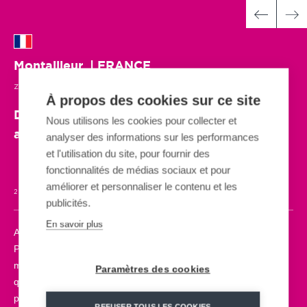
Montailleur
| FRANCE
ZIP LINE
| 2019
À propos des cookies sur ce site
Des bases de loisirs nautiques toujours plus
Nous utilisons les cookies pour collecter et
attractives
analyser des informations sur les performances
et l'utilisation du site, pour fournir des
fonctionnalités de médias sociaux et pour
améliorer et personnaliser le contenu et les
2 ZIP LINES
180 & 175 m
7% & 5%
CLÉ EN MAIN
ADRÉNALINE
publicités.
En savoir plus
Avec près d’une dizaine de bases nautiques et de loisirs, WAM
PARK est un acteur incontournable des centres d’activités
multiples en plein air. C’est sur la base d’Albertville en Savoie
Paramètres des cookies
que MND a installé deux tyroliennes pour survoler la base; une
première pour les concepts WAM PARK ! Une tyrolienne à faire
REFUSER TOUS LES COOKIES