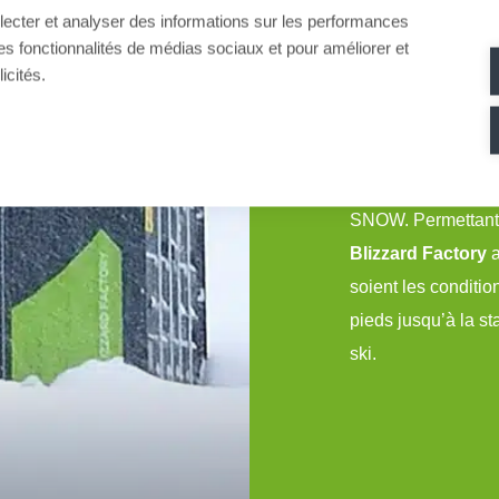
llecter et analyser des informations sur les performances
16000m
3 - 972m3
ir des fonctionnalités de médias sociaux et pour améliorer et
icités.
Située en Allemagn
Obertsaufen est é
SNOW. Permettant u
Blizzard Factory
a
soient les conditio
pieds jusqu’à la st
ski.