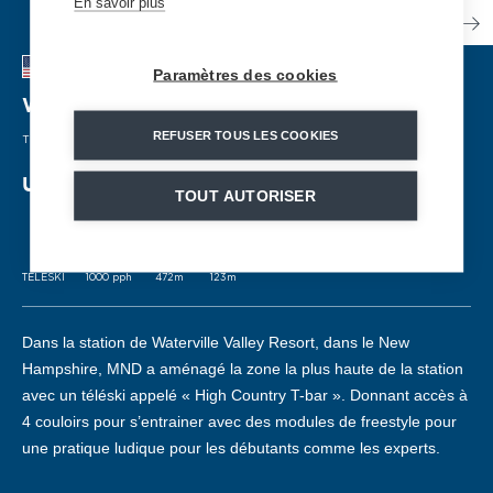
En savoir plus
Paramètres des cookies
Waterville
| ÉTATS-UNIS
REFUSER TOUS LES COOKIES
TÉLÉSKI
| 2019
Un téléski pour la zone freestyle
TOUT AUTORISER
TELESKI
1000 pph
472m
123m
Dans la station de Waterville Valley Resort, dans le New
Hampshire, MND a aménagé la zone la plus haute de la station
avec un téléski appelé « High Country T-bar ». Donnant accès à
4 couloirs pour s’entrainer avec des modules de freestyle pour
une pratique ludique pour les débutants comme les experts.