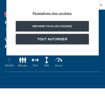
Paramètres des cookies
Hovegarde
| NORVÈGE
REFUSER TOUS LES COOKIES
TÉLÉSKI
| 2018
TOUT AUTORISER
Un mode de transport apprécié des
pratiquants de ski alpin
TELESKI
800 pph
737m
178m
2,8 m/s