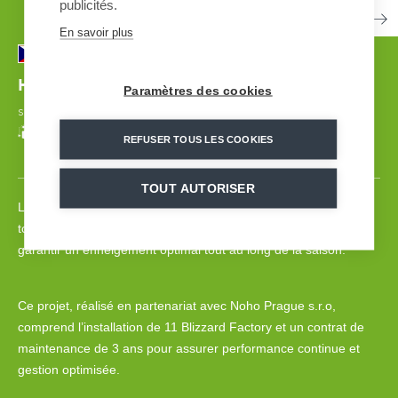
publicités.
En savoir plus
Harrachov
| TCHÉQUIE
Paramètres des cookies
SOLUTION D'ENNEIGEMENT TOUT TEMPS
| 2024
REFUSER TOUS LES COOKIES
11
Snow-cs
TOUT AUTORISER
La station de ski de Harrachov, située au cœur des montagnes
tchèques, fait confiance à la solution
Blizzard Factory
pour
garantir un enneigement optimal tout au long de la saison.​
Ce projet, réalisé en partenariat avec Noho Prague s.r.o,
comprend l’installation de 11 Blizzard Factory et un contrat de
maintenance de 3 ans pour assurer performance continue et
gestion optimisée.