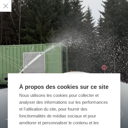
À propos des cookies sur ce site
Nous utilisons les cookies pour collecter et
analyser des informations sur les performances
et l'utilisation du site, pour fournir des
02
01
/ 02
/ 02
fonctionnalités de médias sociaux et pour
améliorer et personnaliser le contenu et les