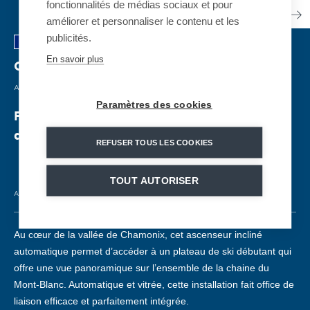
fonctionnalités de médias sociaux et pour
améliorer et personnaliser le contenu et les
publicités.
En savoir plus
Chamonix
| FRANCE
ASCENSEUR INCLINÉ
| 2015
Paramètres des cookies
Face au Mont-Blanc, une liaison clé pour le
domaine des Brévents
REFUSER TOUS LES COOKIES
TOUT AUTORISER
ASCENSEUR INCLINE
356 pph
73m
36m
Au cœur de la vallée de Chamonix, cet ascenseur incliné
automatique permet d’accéder à un plateau de ski débutant qui
offre une vue panoramique sur l’ensemble de la chaine du
Mont-Blanc. Automatique et vitrée, cette installation fait office de
liaison efficace et parfaitement intégrée.