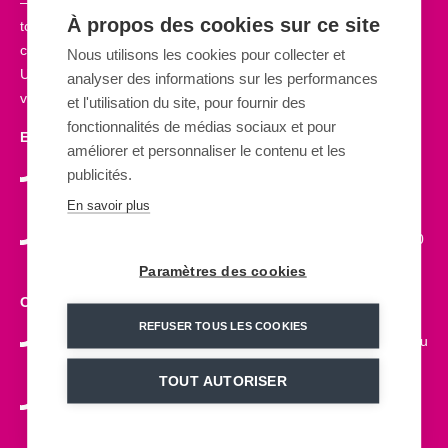
– Adrenaline de haute technologie, capable d’épouser la
À propos des cookies sur ce site
topographie du site et de franchir les ruptures de pente grâce à
ces 2 pylônes.
Nous utilisons les cookies pour collecter et
Un atout de taille pour la station avec cette nouvelle activité qui
analyser des informations sur les performances
vient en complément de l’offre existante.
et l'utilisation du site, pour fournir des
fonctionnalités de médias sociaux et pour
Expérience :
améliorer et personnaliser le contenu et les
publicités.
Une expérience nouvelle et spectaculaire destinée aux
amateurs de sensations.
En savoir plus
Une longueur de 1 300m pour une vitesse allant jusqu’à 70
km/h.
Paramètres des cookies
Customisation :
REFUSER TOUS LES COOKIES
Une activité différenciante pour attirer votre clientèle tout au
long de l’année.
TOUT AUTORISER
Une implantation rendue possible sur tous les profils grâce
au pylône.