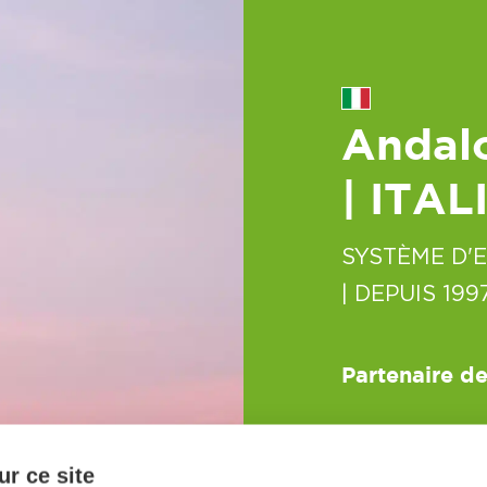
Andalo
| ITAL
SYSTÈME D'
| DEPUIS 199
Partenaire de
r ce site