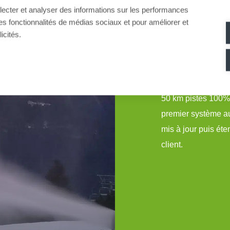
llecter et analyser des informations sur les performances
25 000 m
3- 400 
ir des fonctionnalités de médias sociaux et pour améliorer et
icités.
Le plateau de Paga
des plus grande st
50 km pistes 100%
premier système au
mis à jour puis ét
client.