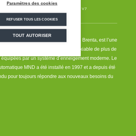
Paramètres des cookies
m3/h
36
25
SUPERSNOW V7
REFUSER TOUS LES COOKIES
TOUT AUTORISER
nella, situé au pied des Dolomites de Brenta, est l’une
ation du Trentin grâce à un domaine skiable de plus de
 équipées par un système d’enneigement moderne. Le
tomatique MND a été installé en 1997 et a depuis été
endu pour toujours répondre aux nouveaux besoins du