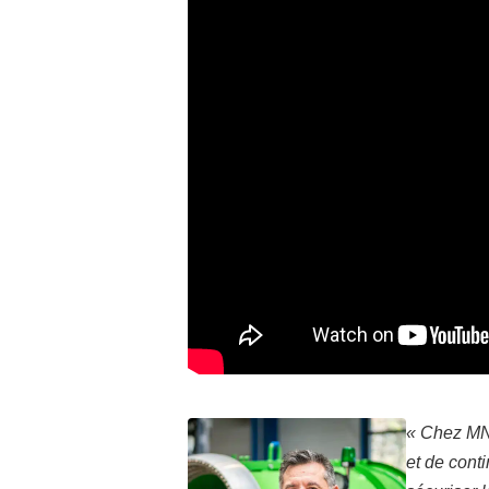
« Chez MND
et de cont