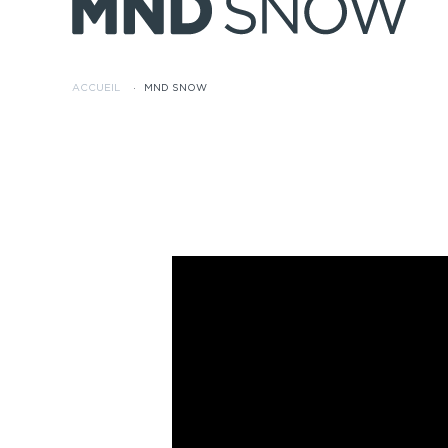
ACCUEIL
·
MND SNOW