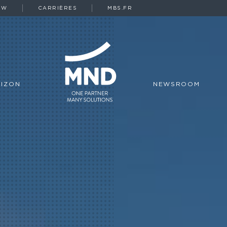
OW
CARRIÈRES
MBS.FR
IZON
NEWSROOM