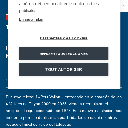
améliorer et personnaliser le contenu et les
publicités.
En savoir plus
Thyon 2000 - Petit Vallon
| SUIZA
SURFACE LIFT
| 2023
Paramètres des cookies
¡Un nuevo telesquí que marca la entrada de
REFUSER TOUS LES COOKIES
MND en el mercado suizo!
TOUT AUTORISER
SURFACE LIFT
480pph
308m
69m
1,8 m/s
El nuevo telesquí «Petit Vallon», entregado en la estación de las
4 Vallées de Thyon 2000 en 2023, viene a reemplazar el
antiguo telesquí construido en 1978. Esta nueva instalación más
moderna permite duplicar las posibilidades de esquí mientras
reduce el nivel de ruido del telesquí.