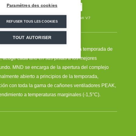
Paramètres des cookies
0 m3/h
171
76
SUPERSNOW V7
REFUSER TOUS LES COOKIES
TOUT AUTORISER
e entrenamiento antes del inicio de la temporada de
 acoge cada año en sus pistas a los mejores
undo. MND se encarga de la apertura del complejo
nalmente abierto a principios de la temporada,
ación con toda la gama de cañones ventiladores PEAK,
endimiento a temperaturas marginales (-1,5°C).