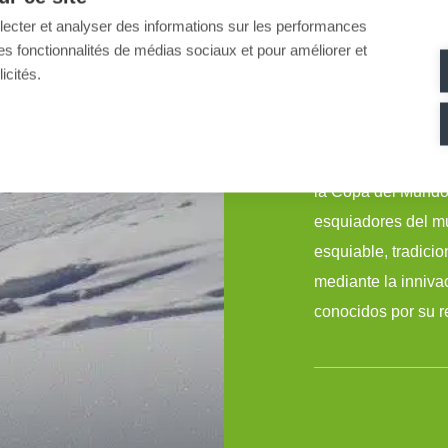
llecter et analyser des informations sur les performances
ir des fonctionnalités de médias sociaux et pour améliorer et
38 000 m
4 - 648
icités.
Reiteralm, campo d
la Copa del Mundo,
esquiadores del m
esquiable, tradicio
mediante la inniv
conocidos por su r