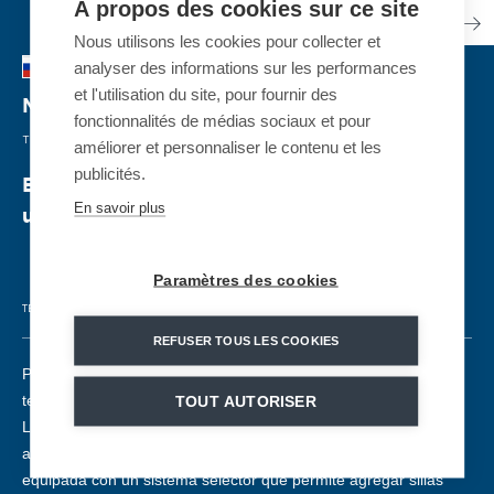
À propos des cookies sur ce site
Nous utilisons les cookies pour collecter et
analyser des informations sur les performances
et l'utilisation du site, pour fournir des
Moscú
| RUSIA
fonctionnalités de médias sociaux et pour
TELEFÉRICO MIXTO
| 2019
améliorer et personnaliser le contenu et les
publicités.
En el corazón de Moscú, una telecabina
En savoir plus
urbana y turística
Paramètres des cookies
TELEFÉRICO MIXTO
GD8
1600 pers./h
45
708 m
60 m
REFUSER TOUS LES COOKIES
Para facilitar la movilidad urbana en el corazón de Moscú, la
telecabina conecta la estación de metro del estadio de fútbol
TOUT AUTORISER
Luzhniki con la zona donde se encuentra la universidad,
atravesando el río Moscova. Con una estación intermedia
equipada con un sistema selector que permite agregar sillas