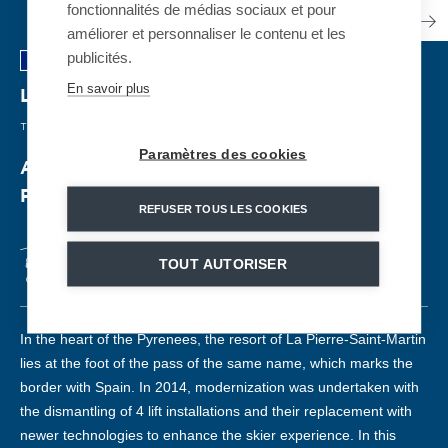
fonctionnalités de médias sociaux et pour
améliorer et personnaliser le contenu et les
publicités.
En savoir plus
La Pierre Saint Martin
| FRANCIA
TELESILLA FIJO
| 2017
Paramètres des cookies
A chairlift with a panoramic view of the
Pyrenees
REFUSER TOUS LES COOKIES
TOUT AUTORISER
CF4
2000 pers./h
1003 m
262 m
113
In the heart of the Pyrenees, the resort of La Pierre-Saint-Martin
lies at the foot of the pass of the same name, which marks the
border with Spain. In 2014, modernization was undertaken with
the dismantling of 4 lift installations and their replacement with
newer technologies to enhance the skier experience. In this