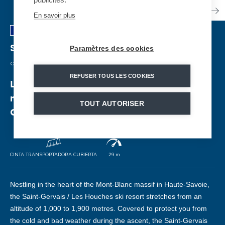
En savoir plus
Paramètres des cookies
Saint-Gervais
| FRANCIA
CINTA TRANSPORTADORA CUBIERTA
| 2018
REFUSER TOUS LES COOKIES
Los esquiadores principiantes tienen un
medio de transporte cómodo en Saint-
TOUT AUTORISER
Gervais
CINTA TRANSPORTADORA CUBIERTA
29 m
Nestling in the heart of the Mont-Blanc massif in Haute-Savoie,
the Saint-Gervais / Les Houches ski resort stretches from an
altitude of 1,000 to 1,900 metres. Covered to protect you from
the cold and bad weather during the ascent, the Saint-Gervais