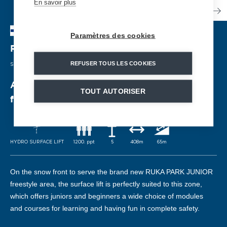
En savoir plus
Paramètres des cookies
Ruka
| FINLANDIA
REFUSER TOUS LES COOKIES
SURFACE LIFT
| 2022
A surface lift for the resort's new fun and
TOUT AUTORISER
freestyle area.
HYDRO SURFACE LIFT
1200. ppt
5
408m
65m
On the snow front to serve the brand new RUKA PARK JUNIOR
freestyle area, the surface lift is perfectly suited to this zone,
which offers juniors and beginners a wide choice of modules
and courses for learning and having fun in complete safety.