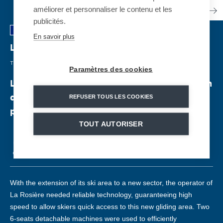
améliorer et personnaliser le contenu et les
publicités.
En savoir plus
La Rosière - Mont Valaisan
| FRANCIA
TELESILLA DESEMBRAGABLE
| 2018
Paramètres des cookies
La Rosière amplía su complejo esquiable con
REFUSER TOUS LES COOKIES
dos telesillas desembragables situados en la
parte alta
TOUT AUTORISER
CD6
2400 pers./h
43
876 m
344 m
With the extension of its ski area to a new sector, the operator of
La Rosière needed reliable technology, guaranteeing high
speed to allow skiers quick access to this new gliding area. Two
6-seats detachable machines were used to efficiently