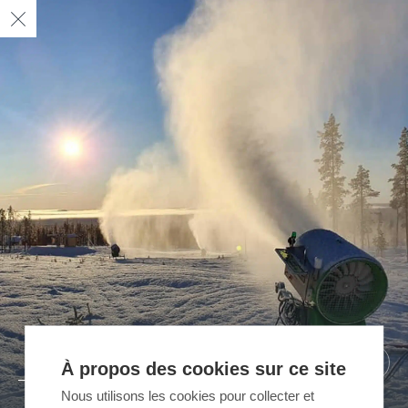
04
05
02
03
01
/ 05
/ 05
/ 05
/ 05
/ 05
À propos des cookies sur ce site
Nous utilisons les cookies pour collecter et