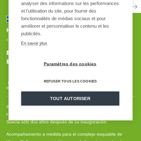
analyser des informations sur les performances
et l'utilisation du site, pour fournir des
fonctionnalités de médias sociaux et pour
améliorer et personnaliser le contenu et les
Himmelfjall
| SUECIA
publicités.
SISTEMA DE INNIVACIÓN AUTOMATIZADO
| 2019
En savoir plus
El más reciente complejo esquiable de
Europa
Paramètres des cookies
REFUSER TOUS LES COOKIES
18 000 m
3 - 1350 m3/h
31
168
GSS V7
TOUT AUTORISER
Acompañamiento a medida para el complejo esquiable de
Himmelfjall, que se convirtió en uno de los más grandes de
Suecia sólo dos años después de su inauguración.
Acompañamiento a medida para el complejo esquiable de