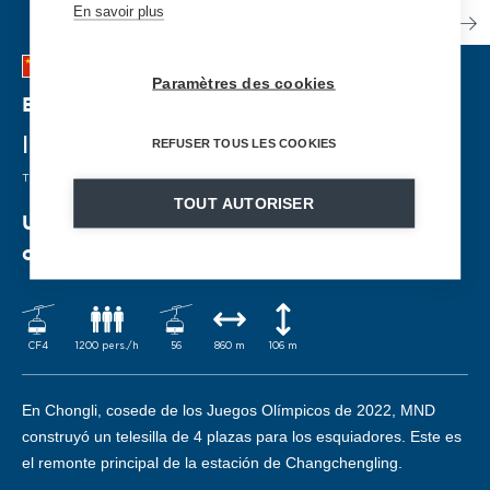
En savoir plus
Paramètres des cookies
Estación de esquí Chongli Changchengling
REFUSER TOUS LES COOKIES
| CHINA
TELESILLA FIJO
| 2018
TOUT AUTORISER
Un telesilla hecho en Francia en la zona
olímpica de Chongli
CF4
1200 pers./h
56
860 m
106 m
En Chongli, cosede de los Juegos Olímpicos de 2022, MND
construyó un telesilla de 4 plazas para los esquiadores. Este es
el remonte principal de la estación de Changchengling.