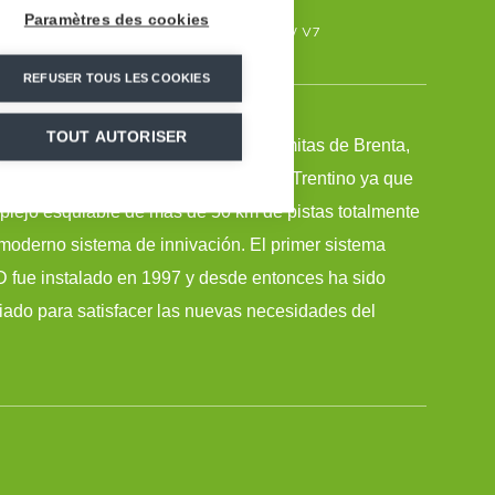
Paramètres des cookies
 m3/h
36
25
SUPERSNOW V7
REFUSER TOUS LES COOKIES
TOUT AUTORISER
ella, situada a los pies de los Dolomitas de Brenta,
res estaciones de esquí de la región Trentino ya que
plejo esquiable de más de 50 km de pistas totalmente
oderno sistema de innivación. El primer sistema
 fue instalado en 1997 y desde entonces ha sido
iado para satisfacer las nuevas necesidades del