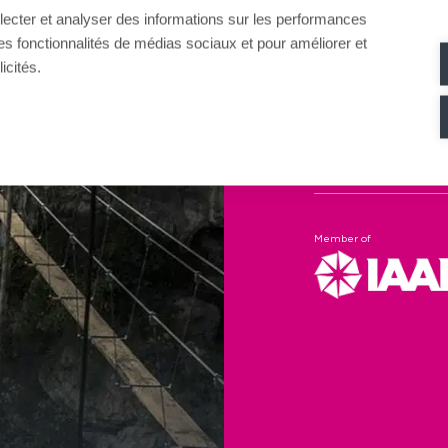
llecter et analyser des informations sur les performances
ir des fonctionnalités de médias sociaux et pour améliorer et
This Himalayan foo
icités.
Canyon overlookin
The surrounding roc
an important part o
Member of