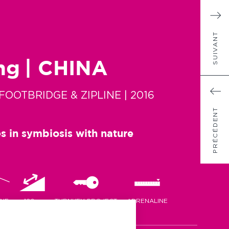
SUIVANT
ng
| CHINA
FOOTBRIDGE & ZIPLINE
| 2016
PRÉCÉDENT
es in symbiosis with nature
INE
120m
TURNKEY PROJECT
ADRENALINE