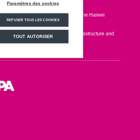
Paramètres des cookies
tbridge offers a breathtaking view of the Haiwei
REFUSER TOUS LES COOKIES
g the Anlong Limestone Resort.
ks are both the foundation of this infrastructure and
TOUT AUTORISER
f the view.