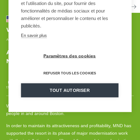
et l'utilisation du site, pour fournir des
fonctionnalités de médias sociaux et pour
améliorer et personnaliser le contenu et les
publicités.
Waterville Valley
| UNITED STATES
En savoir plus
AUTOMATED SNOWMAKING SYSTEM
| 2017-2019
A global MND project to modernise the USA
Paramètres des cookies
Northeast's flagship station
REFUSER TOUS LES COOKIES
17 000 m
3 - 910 m3/h
16
400
GSS V7
TOUT AUTORISER
Waterville Valley in New Hampshire is the resort of choice for
people in and around Boston.
In order to maintain its attractiveness and profitability, MND has
supported the resort in its phase of major modernisation work