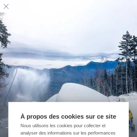
À propos des cookies sur ce site
04
05
02
03
01
/ 05
/ 05
/ 05
/ 05
/ 05
Nous utilisons les cookies pour collecter et
analyser des informations sur les performances