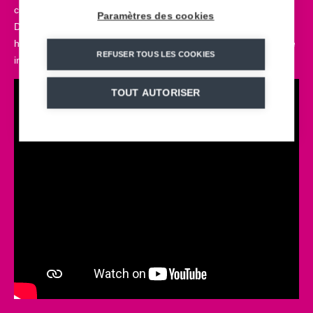
country integrating 9 zip lines for a descent of nearly 1km.
Paramètres des cookies
During the descent, guests can enjoy the views of the
hummocky hills and deep valleys surrounding this must-see site
REFUSER TOUS LES COOKIES
in India.
TOUT AUTORISER