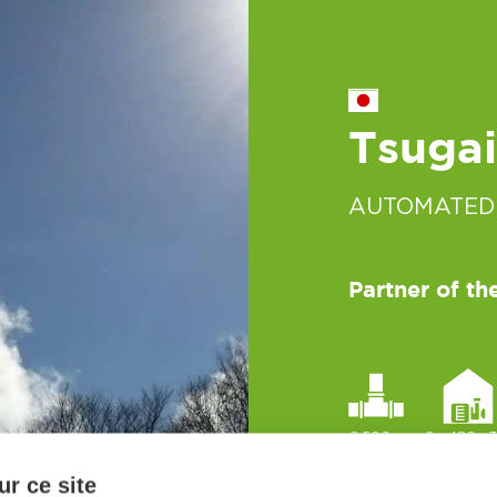
Tsuga
AUTOMATED
Partner of t
2 500m
2 - 480m3
r ce site