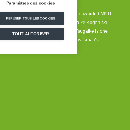
Paramètres des cookies
on Ski Resort Development (NSD) group awarded MND
REFUSER TOUS LES COOKIES
ild the snowmaking system for the Tsugaike Kogen ski
he Olympic valley of Hakuba Nagano, Tsugaike is one
TOUT AUTORISER
n this region internationally recognised as Japan’s
 sports.