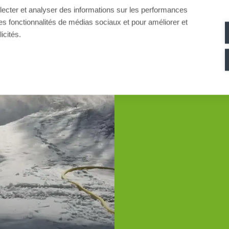
llecter et analyser des informations sur les performances
ir des fonctionnalités de médias sociaux et pour améliorer et
In 2020, the Nipp
icités.
the contract to bu
area. Located in t
of 10 ski resorts i
Mecca for mountain