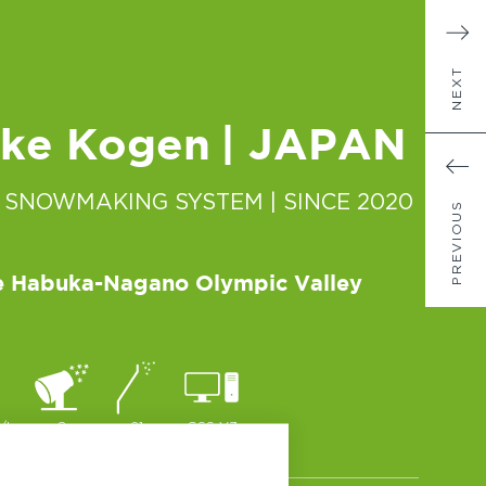
NEXT
ike Kogen
| JAPAN
 SNOWMAKING SYSTEM
| SINCE 2020
PREVIOUS
he Habuka-Nagano Olympic Valley
/h
8
21
GSS V7