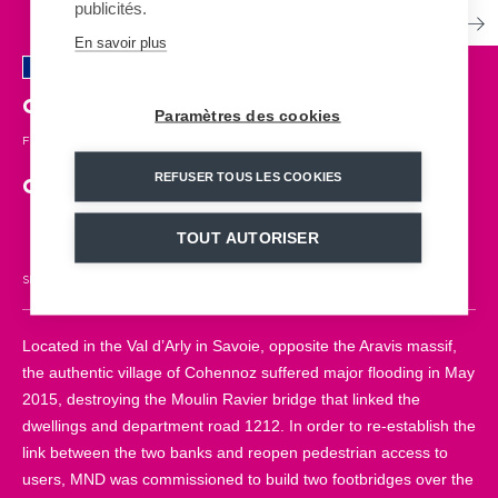
publicités.
En savoir plus
Cohennoz
| FRANCE
Paramètres des cookies
FOOTBRIDGE
| 2017
REFUSER TOUS LES COOKIES
Connecting remote destinations
TOUT AUTORISER
SKYWALK
17,5m
TURNKEY PROJECT
SOFT MOBILITY
Located in the Val d’Arly in Savoie, opposite the Aravis massif,
the authentic village of Cohennoz suffered major flooding in May
2015, destroying the Moulin Ravier bridge that linked the
dwellings and department road 1212. In order to re-establish the
link between the two banks and reopen pedestrian access to
users, MND was commissioned to build two footbridges over the