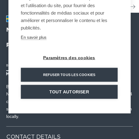
et l'utilisation du site, pour fournir des
fonctionnalités de médias sociaux et pour
améliorer et personnaliser le contenu et les
publicités.
MND Scandinavia
| SWEDEN
En savoir plus
Partner for projects all over Scandinavia
Paramètres des cookies
Business lines :
REFUSER TOUS LES COOKIES
Based in Sweden, the MND Scandinavia teams are active in
TOUT AUTORISER
Norway, Finland and Iceland to support the ski areas in MND’s 4
centres of expertise. The site also manages the after-sales
services and the sale of spare parts for the MND SNOW division
locally.
CONTACT DETAILS