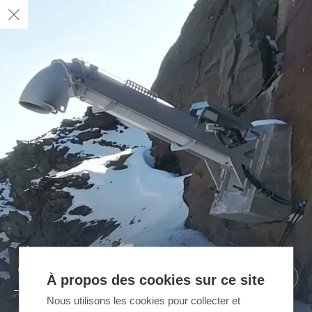
04
02
03
01
/ 04
/ 04
/ 04
/ 04
À propos des cookies sur ce site
Nous utilisons les cookies pour collecter et