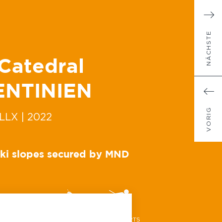
NÄCHSTE
Catedral
ENTINIEN
VORIG
ELLX
| 2022
ski slopes secured by MND
ZEX™ GAZFLEX
2 O'BELLX™
SKI RESORTS