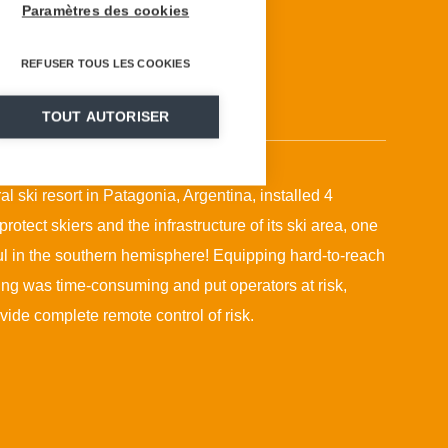
Paramètres des cookies
REFUSER TOUS LES COOKIES
TOUT AUTORISER
al ski resort in Patagonia, Argentina, installed 4
rotect skiers and the infrastructure of its ski area, one
ful in the southern hemisphere! Equipping hard-to-reach
ng was time-consuming and put operators at risk,
vide complete remote control of risk.