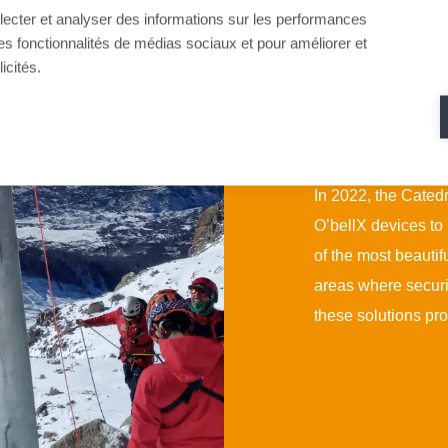
llecter et analyser des informations sur les performances
ir des fonctionnalités de médias sociaux et pour améliorer et
icités.
NO EXPLOSIVES
In 2022, the Catedr
O’bellX devices to p
of the most beauti
areas where securi
these solutions pro