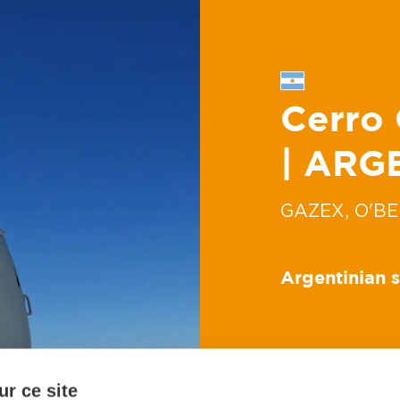
Cerro 
| ARG
GAZEX, O'B
Argentinian 
r ce site
AVALANCHE
4 GA