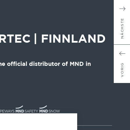
NÄCHSTE
RTEC
| FINNLAND
he official distributor of MND in
VORIG