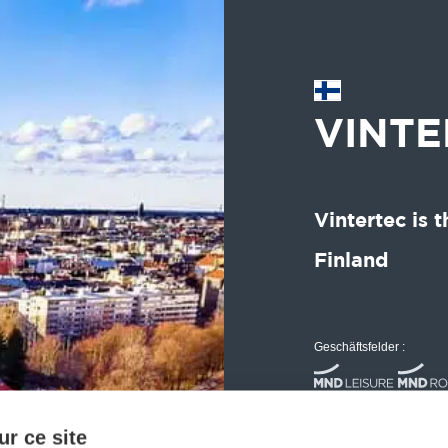
VINTE
Vintertec is t
Finland
Geschäftsfelder :
r ce site