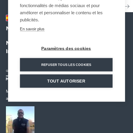
fonctionnalités de médias sociaux et pour
améliorer et personnaliser le contenu et les
publicités.
MND Iberia
| SPANIEN
En savoir plus
MND's 4 business lines at the service of
Paramètres des cookies
international projects
REFUSER TOUS LES COOKIES
Geschäftsfelder :
TOUT AUTORISER
MND Iberia’s teams support projects in all Spanish-speaking
areas around the world.